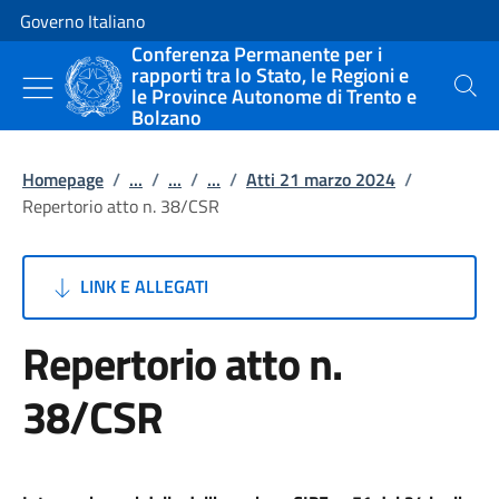
Vai al contenuto
Vai alla navigazione del sito
Governo Italiano
Conferenza Permanente per i
rapporti tra lo Stato, le Regioni e
le Province Autonome di Trento e
Cerca
Bolzano
Homepage
/
...
/
...
/
...
/
Atti 21 marzo 2024
/
Repertorio atto n. 38/CSR
LINK E ALLEGATI
Repertorio atto n.
38/CSR