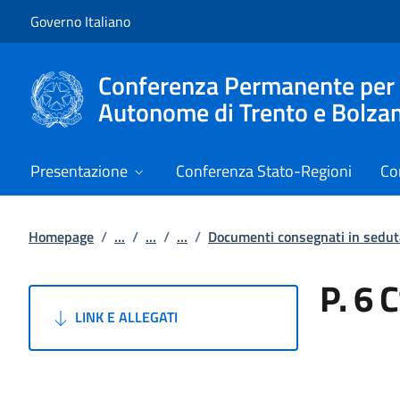
Vai al contenuto
Vai alla navigazione del sito
Governo Italiano
Conferenza Permanente per i r
Autonome di Trento e Bolza
Presentazione
Conferenza Stato-Regioni
Co
Homepage
/
...
/
...
/
...
/
Documenti consegnati in sedu
P. 6 
LINK E ALLEGATI