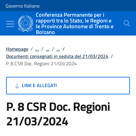
Vai al contenuto
Vai alla navigazione del sito
Governo Italiano
Conferenza Permanente per i
rapporti tra lo Stato, le Regioni e
le Province Autonome di Trento e
Cerca
Bolzano
Homepage
/
...
/
...
/
...
/
Documenti consegnati in seduta del 21/03/2024
/
P. 8 CSR Doc. Regioni 21/03/2024
LINK E ALLEGATI
P. 8 CSR Doc. Regioni
21/03/2024