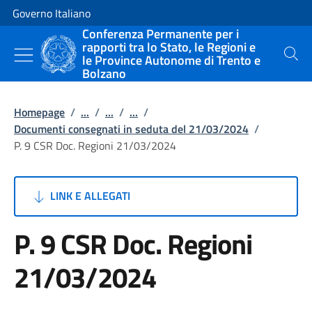
Vai al contenuto
Vai alla navigazione del sito
Governo Italiano
Conferenza Permanente per i
rapporti tra lo Stato, le Regioni e
le Province Autonome di Trento e
Cerca
Bolzano
Homepage
/
...
/
...
/
...
/
Documenti consegnati in seduta del 21/03/2024
/
P. 9 CSR Doc. Regioni 21/03/2024
LINK E ALLEGATI
P. 9 CSR Doc. Regioni
21/03/2024