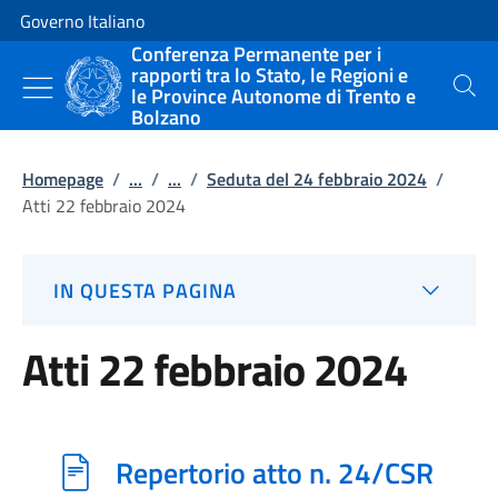
Vai al contenuto
Vai alla navigazione del sito
Governo Italiano
Conferenza Permanente per i
rapporti tra lo Stato, le Regioni e
le Province Autonome di Trento e
Cerca
Bolzano
Homepage
/
...
/
...
/
Seduta del 24 febbraio 2024
/
Atti 22 febbraio 2024
IN QUESTA PAGINA
Atti 22 febbraio 2024
Repertorio atto n. 24/CSR