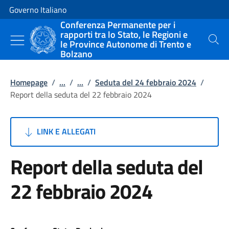
Vai al contenuto
Vai alla navigazione del sito
Governo Italiano
Conferenza Permanente per i
rapporti tra lo Stato, le Regioni e
le Province Autonome di Trento e
Cerca
Bolzano
Homepage
/
...
/
...
/
Seduta del 24 febbraio 2024
/
Report della seduta del 22 febbraio 2024
LINK E ALLEGATI
Report della seduta del
22 febbraio 2024