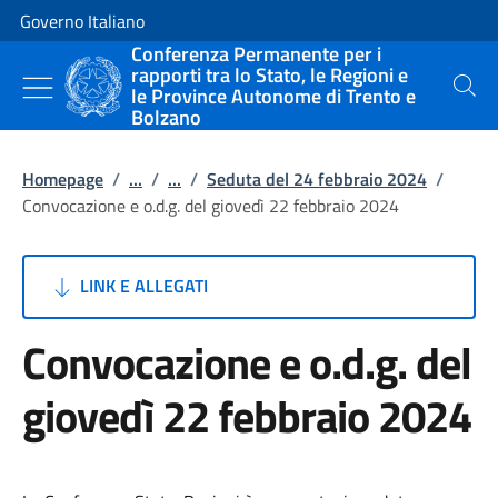
Vai al contenuto
Vai alla navigazione del sito
Governo Italiano
Conferenza Permanente per i
rapporti tra lo Stato, le Regioni e
le Province Autonome di Trento e
Cerca
Bolzano
Homepage
/
...
/
...
/
Seduta del 24 febbraio 2024
/
Convocazione e o.d.g. del giovedì 22 febbraio 2024
LINK E ALLEGATI
Convocazione e o.d.g. del
giovedì 22 febbraio 2024