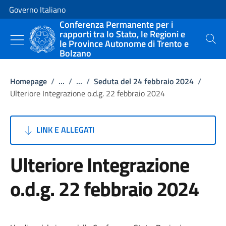
Vai al contenuto
Vai alla navigazione del sito
Governo Italiano
Conferenza Permanente per i
rapporti tra lo Stato, le Regioni e
le Province Autonome di Trento e
Cerca
Bolzano
Homepage
/
...
/
...
/
Seduta del 24 febbraio 2024
/
Ulteriore Integrazione o.d.g. 22 febbraio 2024
LINK E ALLEGATI
Ulteriore Integrazione
o.d.g. 22 febbraio 2024