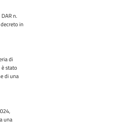
t. DAR n.
 decreto in
eria di
 è stato
e di una
2024,
sa una