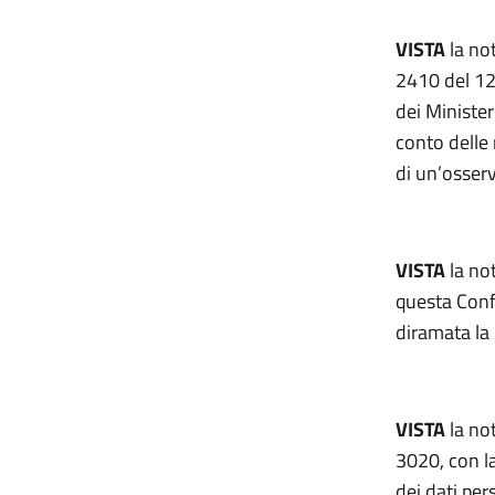
VISTA
la no
2410 del 12 
dei Minister
conto delle 
di un’osserv
VISTA
la not
questa Conf
diramata la
VISTA
la no
3020, con la
dei dati per