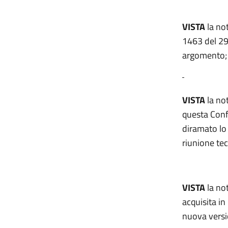
VISTA
la no
1463 del 29
argomento;
VISTA
la no
questa Conf
diramato lo
riunione tec
VISTA
la no
acquisita in
nuova versi