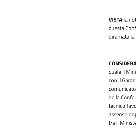
VISTA
la not
questa Conf
diramata la
CONSIDERA
quale il Min
con il Garan
comunicato 
della Confe
tecnico favo
assenso dopo
tra il Minist