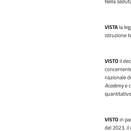
Nella sedut
VISTA
la le
istruzione t
VISTO
il de
concernente 
nazionale de
Academy
e c
quantitativo
VISTO
in pa
del 2023, il