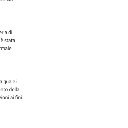
eria di
è stata
ormale
a quale il
ento della
oni ai fini