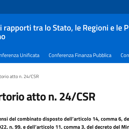
apporti tra lo Stato, le Regioni e le 
no
nferenza Unificata
Conferenza Finanza Pubblica
Con
torio atto n. 24/CSR
torio atto n. 24/CSR
sensi del combinato disposto dell’articolo 14, comma 6, de
022, n. 99, e dell’articolo 11, comma 3, del decreto del Mi