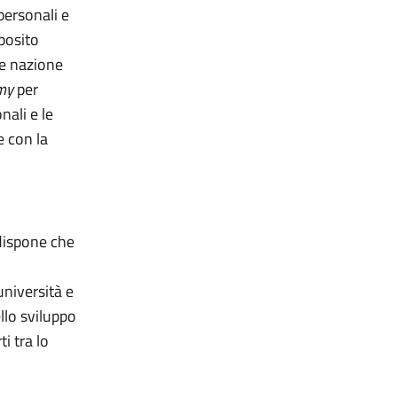
personali e
posito
fe nazione
my
per
nali e le
 con la
 dispone che
università e
ello sviluppo
i tra lo