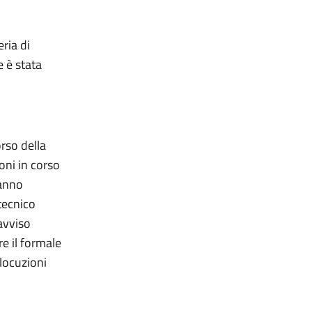
eria di
 è stata
orso della
oni in corso
hanno
tecnico
avviso
re il formale
rlocuzioni