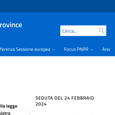
Province
Cerca
ferenza Sessione europea
Focus PNRR
Area r
SEDUTA DEL 24 FEBBRAIO
2024
lla legge
nistro