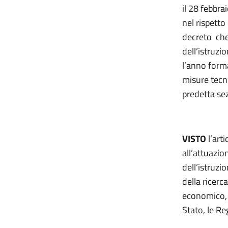
il 28 febbra
nel rispetto
decreto che 
dell’istruzio
l’anno forma
misure tecn
predetta sez
VISTO
l’art
all’attuazio
dell’istruzi
della ricerca
economico, 
Stato, le Re