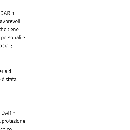
. DAR n.
favorevoli
che tiene
 personali e
ciali;
eria di
 è stata
t. DAR n.
a protezione
ecnico,