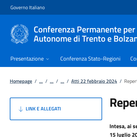
Vai al contenuto
Vai alla navigazione del sito
Governo Italiano
Conferenza Permanente per i r
Autonome di Trento e Bolza
Presentazione
Conferenza Stato-Regioni
Co
Homepage
/
...
/
...
/
...
/
Atti 22 febbraio 2024
/
Reper
Reper
LINK E ALLEGATI
Intesa, ai 
15 luglio 2