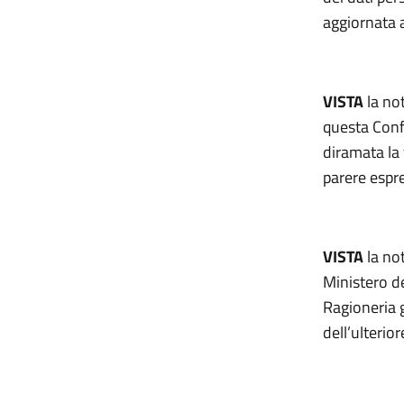
aggiornata a
VISTA
la not
questa Conf
diramata la
parere espre
VISTA
la no
Ministero de
Ragioneria g
dell’ulterio