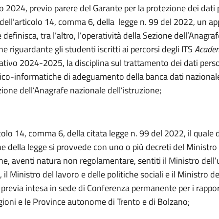
io 2024, previo parere del Garante per la protezione dei dati 
 dell’articolo 14, comma 6, della legge n. 99 del 2022, un ap
definisca, tra l’altro, l’operatività della Sezione dell’Anagra
ne riguardante gli studenti iscritti ai percorsi degli ITS
Acade
tivo 2024-2025, la disciplina sul trattamento dei dati perso
ico-informatiche di adeguamento della banca dati nazionale
ione dell’Anagrafe nazionale dell’istruzione;
icolo 14, comma 6, della citata legge n. 99 del 2022, il quale
ne della legge si provvede con uno o più decreti del Ministro
one, aventi natura non regolamentare, sentiti il Ministro dell’
, il Ministro del lavoro e delle politiche sociali e il Ministro d
previa intesa in sede di Conferenza permanente per i rapport
gioni e le Province autonome di Trento e di Bolzano;