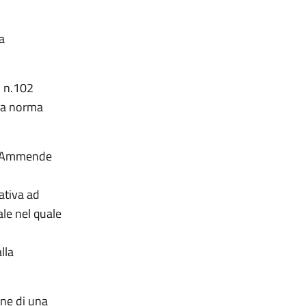
a
, n.102
 a norma
le Ammende
ativa ad
ale nel quale
lla
ne di una