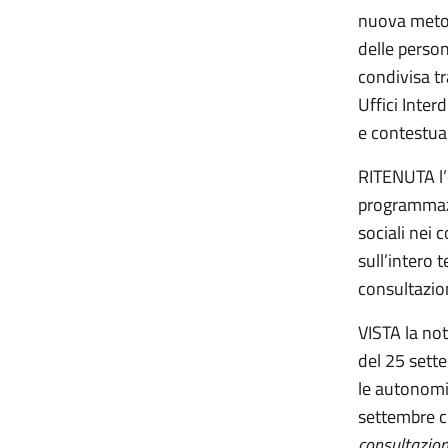
nuova metod
delle perso
condivisa tr
Uffici Inter
e contestua
RITENUTA l’
programmazi
sociali nei 
sull’intero t
consultazio
VISTA la no
del 25 sette
le autonomi
settembre c
consultazione