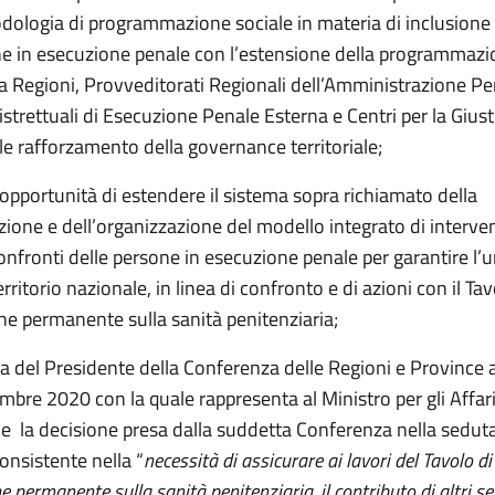
ologia di programmazione sociale in materia di inclusione 
ne in esecuzione penale con l’estensione della programmaz
a Regioni, Provveditorati Regionali dell’Amministrazione Pen
distrettuali di Esecuzione Penale Esterna e Centri per la Giust
le rafforzamento della governance territoriale;
opportunità di estendere il sistema sopra richiamato della
one e dell’organizzazione del modello integrato di intervent
confronti delle persone in esecuzione penale per garantire l’
erritorio nazionale, in linea di confronto e di azioni con il Tav
ne permanente sulla sanità penitenziaria;
ta del Presidente della Conferenza delle Regioni e Provinc
mbre 2020 con la quale rappresenta al Ministro per gli Affari
e la decisione presa dalla suddetta Conferenza nella sedut
onsistente nella “
necessità di assicurare ai lavori del Tavolo di
 permanente sulla sanità penitenziaria, il contributo di altri set