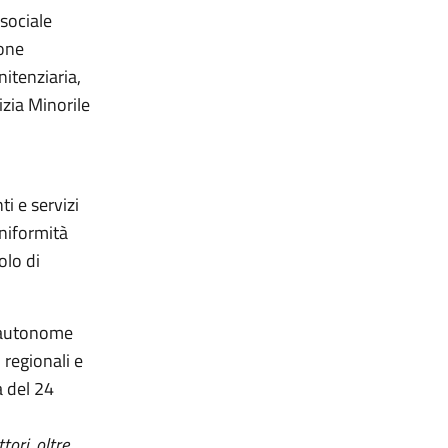
sociale
ione
itenziaria,
izia Minorile
i e servizi
uniformità
olo di
e autonome
 regionali e
a del 24
tori, oltre