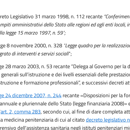
creto Legislativo 31 marzo 1998, n. 112 recante
“Conferiment
mpiti amministrativi dello Stato alle regioni ed agli enti locali, 
ella legge 15 marzo 1997, n. 59";
gge 8 novembre 2000, n. 328
"Legge quadro per la realizzazio
rato di interventi e servizi sociali
";
gge 28 marzo 2003, n. 53 recante “Delega al Governo per la d
enerali sull’istruzione e dei livelli essenziali delle prestazio
struzione e formazione professionali”, e successivi decreti att
ge 24 dicembre 2007, n. 244
recante «Disposizioni per la f
 annuale e pluriennale dello Stato (legge finanziaria 2008)» e
'
art. 2, comma 283
, secondo cui, al fine di dare completa at
la medicina penitenziaria di cui al citato
decreto legislativo n
ensivo dell'assistenza sanitaria negli istituti penitenziari min