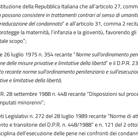
tituzione della Repubblica Italiana che all’articolo 27, comma
 possono consistere in trattamenti contrari al senso di umanit
 rieducazione del condannato
” e all’articolo 31, comma 2 recit
rotegge la maternità, l’infanzia e la gioventù, favorendo gli i
tale scopo”;
ge 26 luglio 1975 n. 354 recante “
Norme sull’ordinamento peni
ne delle misure privative e limitative della libertà
” e il D.P.R. 
o recante
norme sull’ordinamento penitenziario e sull’esecuzio
ive e limitative della libertà
;
P.R. 28 settembre 1988 n. 448 recante “Disposizioni sul pro
imputati minorenni”;
eti Legislativi n. 272 del 28 luglio 1989 recante “Norme di at
to e transitorie del D.P.R. n. 448/1988” e n. 121 del 2 ott
ciplina dell’esecuzione delle pene nei confronti dei condann