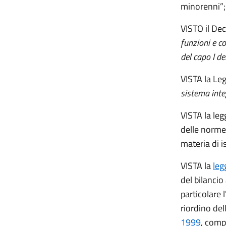
minorenni”;
VISTO il De
funzioni e co
del capo I d
VISTA la Le
sistema integ
VISTA la le
delle norme g
materia di i
VISTA la
leg
del bilancio
particolare l
riordino del
1999
, compr