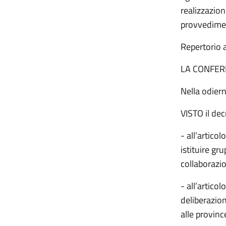
realizzazion
provvediment
Repertorio 
LA CONFER
Nella odier
VISTO il dec
- all’artico
istituire gr
collaborazio
- all’artic
deliberazion
alle provin