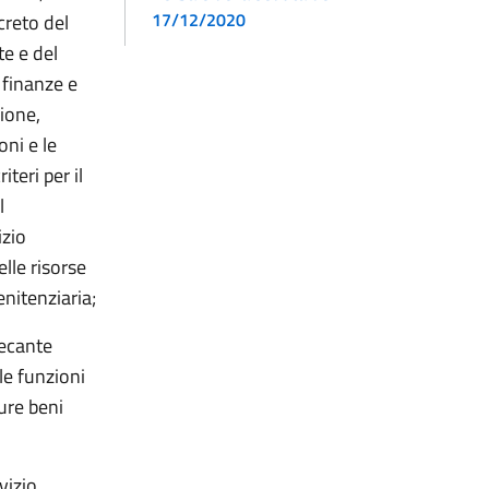
17/12/2020
creto del
te e del
 finanze e
zione,
oni e le
teri per il
l
izio
elle risorse
enitenziaria;
recante
lle funzioni
ture beni
vizio