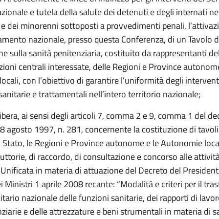
zionale e tutela della salute dei detenuti e degli internati negl
 e dei minorenni sottoposti a provvedimenti penali, l’attivazio
amento nazionale, presso questa Conferenza, di un Tavolo d
e sulla sanità penitenziaria, costituito da rappresentanti de
ioni centrali interessate, delle Regioni e Province autonome
cali, con l’obiettivo di garantire l’uniformità degli intervent
sanitarie e trattamentali nell’intero territorio nazionale;
ibera, ai sensi degli articoli 7, comma 2 e 9, comma 1 del de
28 agosto 1997, n. 281, concernente la costituzione di tavoli 
lo Stato, le Regioni e Province autonome e le Autonomie loca
ruttorie, di raccordo, di consultazione e concorso alle attività
Unificata in materia di attuazione del Decreto del President
i Ministri 1 aprile 2008 recante: “Modalità e criteri per il tra
itario nazionale delle funzioni sanitarie, dei rapporti di lavor
nziarie e delle attrezzature e beni strumentali in materia di s