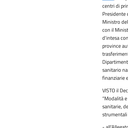
centri di pr
Presidente d
Ministro del
con il Minis
d'intesa con
province aut
trasferimen
Dipartimento
sanitario na
finanziarie 
VISTO il Dec
“Modalità e 
sanitarie, d
strumentali 
- all’Allegat