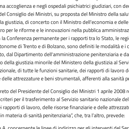
ima accoglienza e negli ospedali psichiatrici giudiziari, con de
el Consiglio dei Ministri, su proposta del Ministro della salu
la giustizia, di concerto con il Ministro dell'economia e delle
tro per le riforme e le innovazioni nella pubblica amministra
 la Conferenza permanente per i rapporti tra lo Stato, le regi
onome di Trento e di Bolzano, sono definiti le modalità e i cri
to, dal Dipartimento dell'amministrazione penitenziaria e da
 della giustizia minorile del Ministero della giustizia al Serv
zionale, di tutte le funzioni sanitarie, dei rapporti di lavoro d
e delle attrezzature e beni strumentali, afferenti alla sanità p
reto del Presidente del Consiglio dei Ministri 1 aprile 2008 
criteri per il trasferimento al Servizio sanitario nazionale de
ei rapporti di lavoro, delle risorse finanziarie e delle attrezza
in materia di sanità penitenziaria”, che, tra l’altro, prevede:
o A, concernente le linee di indirizzo per gli interventi del Ser