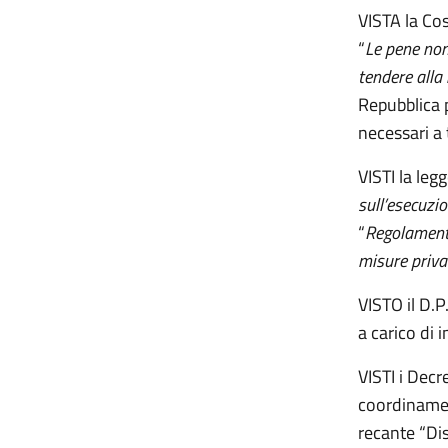
VISTA la Cos
“
Le pene non
tendere alla
Repubblica p
necessari a 
VISTI la leg
sull’esecuzio
“
Regolament
misure privat
VISTO il D.
a carico di 
VISTI i Decr
coordinamen
recante “Dis