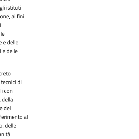
i istituti
ne, ai fini
i
lle
 e delle
i e delle
creto
tecnici di
li con
 della
e del
sferimento al
o, delle
anità