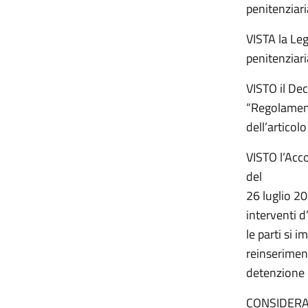
penitenziari
VISTA la Le
penitenziari
VISTO il Dec
“Regolament
dell’artico
VISTO l’Acc
del
26 luglio 2
interventi d
le parti si 
reinseriment
detenzione 
CONSIDERATO