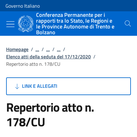
Vai al contenuto
Vai alla navigazione del sito
Governo Italiano
Conferenza Permanente per i
rapporti tra lo Stato, le Regioni e
le Province Autonome di Trento e
Cerca
Bolzano
Homepage
/
...
/
...
/
...
/
Elenco atti della seduta del 17/12/2020
/
Repertorio atto n. 178/CU
LINK E ALLEGATI
Repertorio atto n.
178/CU