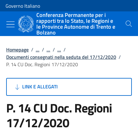
Vai al contenuto
Vai alla navigazione del sito
Governo Italiano
Conferenza Permanente per i
rapporti tra lo Stato, le Regioni e
le Province Autonome di Trento e
Cerca
Bolzano
Homepage
/
...
/
...
/
...
/
Documenti consegnati nella seduta del 17/12/2020
/
P. 14 CU Doc. Regioni 17/12/2020
LINK E ALLEGATI
P. 14 CU Doc. Regioni
17/12/2020