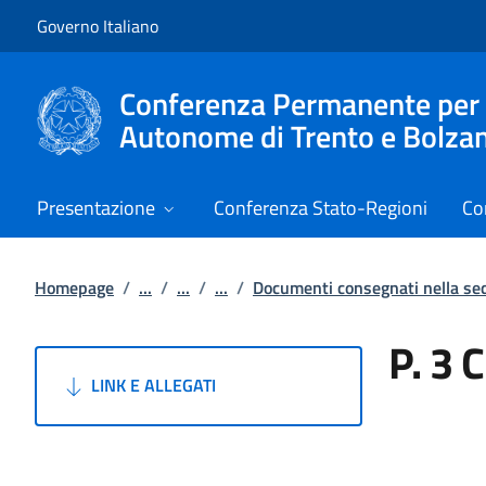
Vai al contenuto
Vai alla navigazione del sito
Governo Italiano
Conferenza Permanente per i r
Autonome di Trento e Bolza
Presentazione
Conferenza Stato-Regioni
Co
Homepage
/
...
/
...
/
...
/
Documenti consegnati nella s
P. 3 
LINK E ALLEGATI