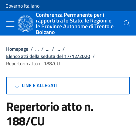
Vai al contenuto
Vai alla navigazione del sito
Governo Italiano
Conferenza Permanente per i
rapporti tra lo Stato, le Regioni e
le Province Autonome di Trento e
Cerca
Bolzano
Homepage
/
...
/
...
/
...
/
Elenco atti della seduta del 17/12/2020
/
Repertorio atto n. 188/CU
LINK E ALLEGATI
Repertorio atto n.
188/CU