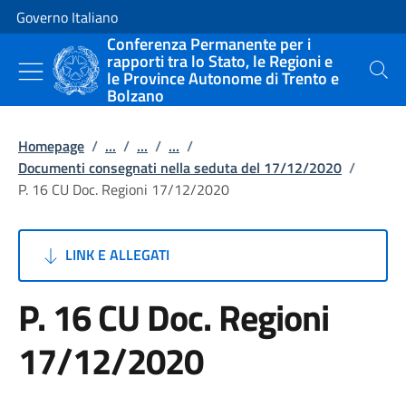
Vai al contenuto
Vai alla navigazione del sito
Governo Italiano
Conferenza Permanente per i
rapporti tra lo Stato, le Regioni e
le Province Autonome di Trento e
Cerca
Bolzano
Homepage
/
...
/
...
/
...
/
Documenti consegnati nella seduta del 17/12/2020
/
P. 16 CU Doc. Regioni 17/12/2020
LINK E ALLEGATI
P. 16 CU Doc. Regioni
17/12/2020