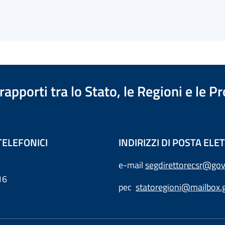
apporti tra lo Stato, le Regioni e le 
TELEFONICI
INDIRIZZI DI POSTA EL
e-mail
segdirettorecsr@gov
16
pec
statoregioni@mailbox.g