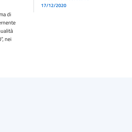
17/12/2020
ema di
cernente
ualità
”, nei