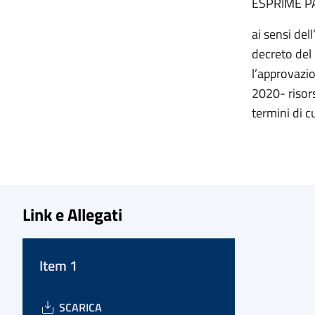
ESPRIME P
ai sensi del
decreto del 
l’approvazio
2020- risors
termini di c
Link e Allegati
Item 1
SCARICA