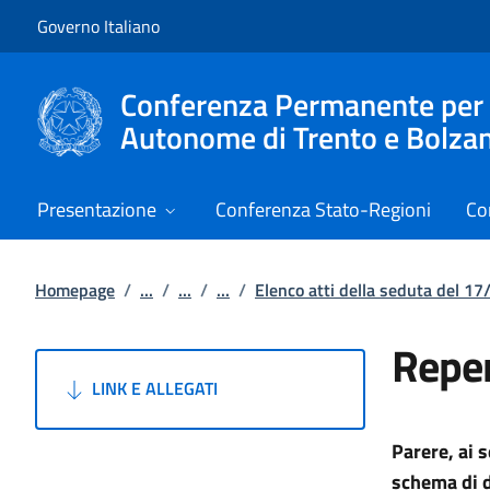
Vai al contenuto
Vai alla navigazione del sito
Governo Italiano
Conferenza Permanente per i r
Autonome di Trento e Bolza
Presentazione
Conferenza Stato-Regioni
Co
Homepage
/
...
/
...
/
...
/
Elenco atti della seduta del 1
Reper
LINK E ALLEGATI
Parere, ai 
schema di d