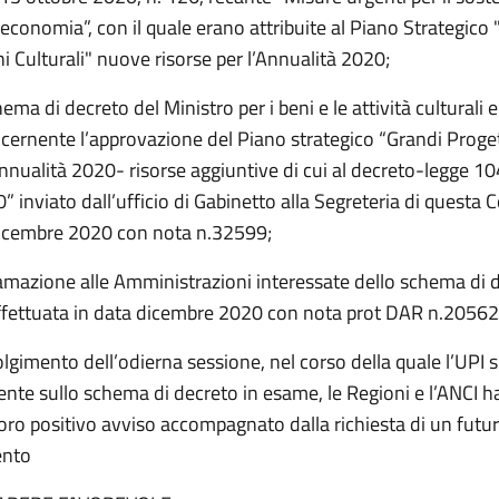
l'economia”, con il quale erano attribuite al Piano Strategico
i Culturali" nuove risorse per l’Annualità 2020;
ema di decreto del Ministro per i beni e le attività culturali e 
cernente l’approvazione del Piano strategico “Grandi Proget
annualità 2020- risorse aggiuntive di cui al decreto-legge 10
 inviato dall’ufficio di Gabinetto alla Segreteria di questa C
icembre 2020 con nota n.32599;
ramazione alle Amministrazioni interessate dello schema di d
effettuata in data dicembre 2020 con nota prot DAR n.20562
lgimento dell’odierna sessione, nel corso della quale l’UPI s
nte sullo schema di decreto in esame, le Regioni e l’ANCI 
loro positivo avviso accompagnato dalla richiesta di un fut
ento