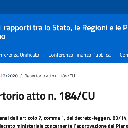
apporti tra lo Stato, le Regioni e le 
no
nferenza Unificata
Conferenza Finanza Pubblica
Con
7/12/2020
/
Repertorio atto n. 184/CU
torio atto n. 184/CU
sensi dell’articolo 7, comma 1, del decreto-legge n. 83/14,
ecreto ministeriale concernente l’approvazione del Piano