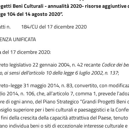
getti Beni Culturali - annualità 2020- risorse aggiuntive d
ge 104 del 14 agosto 2020”.
 atti n. 184/CU del 17 dicembre 2020
ENZA UNIFICATA
a del 17 dicembre 2020:
creto legislativo 22 gennaio 2004, n. 42 recante
Codice dei ben
, ai sensi dell’articolo 10 della legge 6 luglio 2002, n. 137
;
reto-legge 31 maggio 2014, n. 83, convertito, con modificaz
lio 2014, n. 106, che, all’articolo 7, comma 1, prevede l’ado
re di ogni anno, del Piano Strategico “Grandi Progetti Beni cu
onsiglio superiore per i beni culturali e paesaggistici e la Conf
i fini della crescita della capacità attrattiva del Paese, tenuto
no individua beni o siti di eccezionale interesse culturale e 