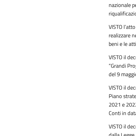
nazionale pe
riqualificaz
VISTO l’atto
realizzare n
beni e le at
VISTO il de
“Grandi Prog
del 9 maggi
VISTO il de
Piano strat
2021 e 2022”
Conti in da
VISTO il de
dalla Legge 