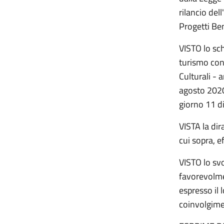
rilancio del
Progetti Ben
VISTO lo sch
turismo con
Culturali - 
agosto 2020”
giorno 11 d
VISTA la di
cui sopra, 
VISTO lo svo
favorevolme
espresso il 
coinvolgim