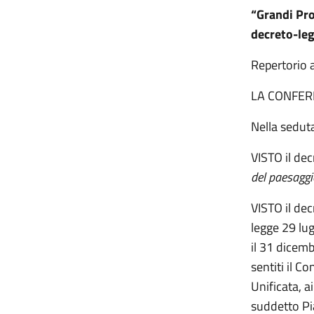
“Grandi Pro
decreto-leg
Repertorio
LA CONFER
Nella sedut
VISTO il de
del paesaggio
VISTO il dec
legge 29 lug
il 31 dicemb
sentiti il C
Unificata, a
suddetto Pia