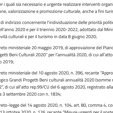
r i quali sia necessario e urgente realizzare interventi organic
ione, valorizzazione e promozione culturale, anche a fini turis
 di indirizzo concernente l’individuazione delle priorità polit
ell’anno 2020 e per il triennio 2020-2022, adottato dal Minis
tività culturali e per il turismo in data 8 giugno 2020;
creto ministeriale 20 maggio 2019, di approvazione del Pian
etti Beni Culturali 2020” per l’annualità 2020, di cui all’at
o 2019;
creto ministeriale del 10 agosto 2020, n. 396, recante “Appr
egico Grandi Progetti Beni culturali annualità 2020 (somme 
, di cui all’atto rep.99/CU del 6 agosto 2020, registrato alla
ta 3 settembre 2020 con n. 1834;
creto-legge del 14 agosto 2020, n. 104, art. 80, comma 4, co
13 ottobre 2020, n. 126, recante “Misure urgenti per il soste