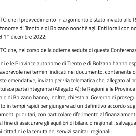
 che il provvedimento in argomento è stato inviato alle R
tonome di Trento e di Bolzano nonché agli Enti locali con 
l 1° dicembre 2022;
 che, nel corso della odierna seduta di questa Conferenz
oni e le Province autonome di Trento e di Bolzano hanno es
favorevole nei termini indicati nel documento, contenente o
ste emendative, inviato per via telematica che, allegato al p
ituisce parte integrante (Allegato A); le Regioni e le Provin
o e di Bolzano hanno, inoltre, chiesto al Governo di prosegui
to in tempi rapidi per giungere ad un definitivo accordo sugl
enti prioritari, con particolare riferimento al finanziament
al fine di assicurare gli equilibri di bilancio regionali, salvagu
ai cittadini e la tenuta dei servizi sanitari regionali;