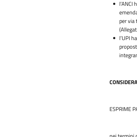
l’ANCI 
emendat
per via 
(Allegat
l’UPI h
propost
integran
CONSIDER
ESPRIME P
nei termini 