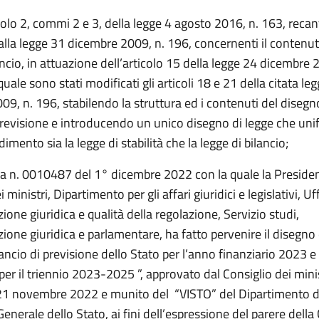
colo 2, commi 2 e 3, della legge 4 agosto 2016, n. 163, recan
alla legge 31 dicembre 2009, n. 196, concernenti il contenut
ancio, in attuazione dell’articolo 15 della legge 24 dicembre 
 quale sono stati modificati gli articoli 18 e 21 della citata le
9, n. 196, stabilendo la struttura ed i contenuti del disegno
previsione e introducendo un unico disegno di legge che unif
imento sia la legge di stabilità che la legge di bilancio;
ta n. 0010487 del 1° dicembre 2022 con la quale la Preside
 ministri, Dipartimento per gli affari giuridici e legislativi, Uf
ne giuridica e qualità della regolazione, Servizio studi,
one giuridica e parlamentare, ha fatto pervenire il disegno 
ancio di previsione dello Stato per l’anno finanziario 2023 e 
per il triennio 2023-2025 ”, approvato dal Consiglio dei minis
21 novembre 2022 e munito del “VISTO” del Dipartimento d
enerale dello Stato, ai fini dell’espressione del parere dell