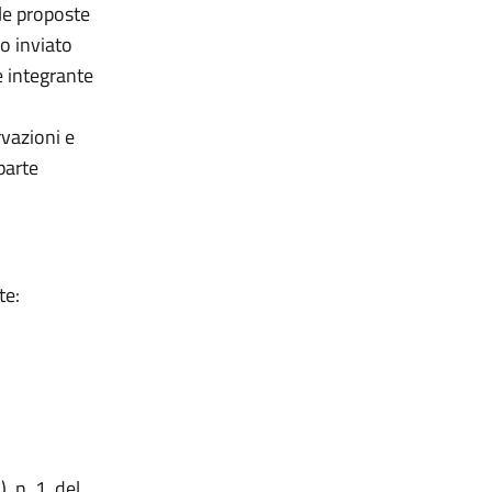
le proposte
o inviato
e integrante
vazioni e
parte
te:
, n. 1, del