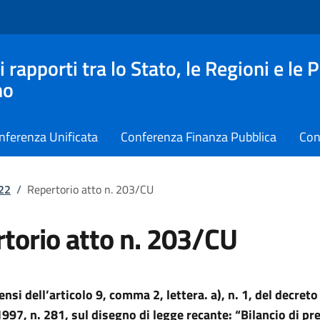
apporti tra lo Stato, le Regioni e le 
no
nferenza Unificata
Conferenza Finanza Pubblica
Con
022
/
Repertorio atto n. 203/CU
torio atto n. 203/CU
ensi dell’articolo 9, comma 2, lettera. a), n. 1, del decreto
997, n. 281, sul disegno di legge recante: “Bilancio di pr