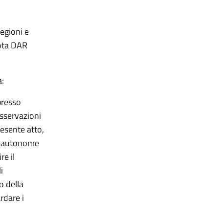
egioni e
nota DAR
a:
presso
sservazioni
resente atto,
ce autonome
re il
i
o della
ardare i