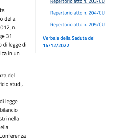
Repertorio atto n. 203/CU
te:
Repertorio atto n. 204/CU
o della
Repertorio atto n. 205/CU
2012, n.
gge 31
Verbale della Seduta del
 di legge di
14/12/2022
ica in un
nza del
ficio studi,
di legge
bilancio
tri nella
ella
a Conferenza