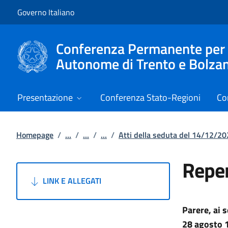
Vai al contenuto
Vai alla navigazione del sito
Governo Italiano
Conferenza Permanente per i r
Autonome di Trento e Bolza
Presentazione
Conferenza Stato-Regioni
Co
Homepage
/
...
/
...
/
...
/
Atti della seduta del 14/12/2
Reper
LINK E ALLEGATI
Parere, ai s
28 agosto 1