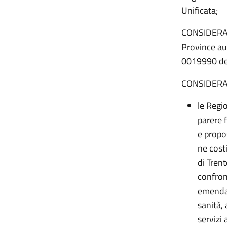
Unificata;
CONSIDERATO
Province au
0019990 de
CONSIDERATO
le Regi
parere 
e propo
ne cost
di Trent
confron
emendam
sanità, 
servizi 