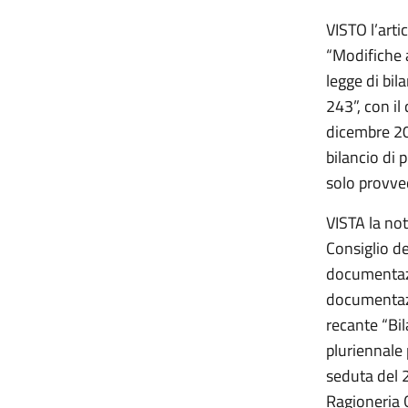
VISTO l’arti
“Modifiche 
legge di bil
243”, con il
dicembre 200
bilancio di 
solo provved
VISTA la no
Consiglio dei
documentazio
documentazi
recante “Bil
pluriennale 
seduta del 
Ragioneria G