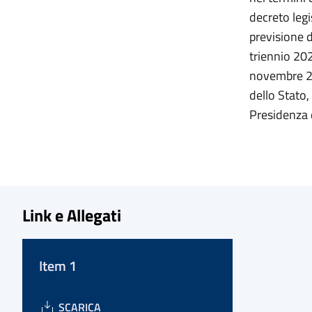
decreto legi
previsione d
triennio 202
novembre 20
dello Stato
Presidenza de
Link e Allegati
Item 1
SCARICA