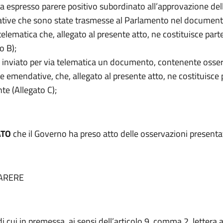
ha espresso parere positivo subordinato all’approvazione del
ive che sono state trasmesse al Parlamento nel document
telematica che, allegato al presente atto, ne costituisce part
o B);
a inviato per via telematica un documento, contenente osser
e emendative, che, allegato al presente atto, ne costituisce 
te (Allegato C);
ATO
che il Governo ha preso atto delle osservazioni presenta
ARERE
di cui in premessa, ai sensi dell’articolo 9, comma 2, lettera a)