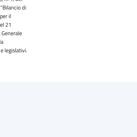
“Bilancio di
per il
el 21
a Generale
la
 legislativi.