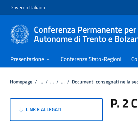
Vai al contenuto
Vai alla navigazione del sito
Governo Italiano
Conferenza Permanente per i r
Autonome di Trento e Bolza
Presentazione
Conferenza Stato-Regioni
Co
Homepage
/
...
/
...
/
...
/
Documenti consegnati nella s
P. 2 
LINK E ALLEGATI