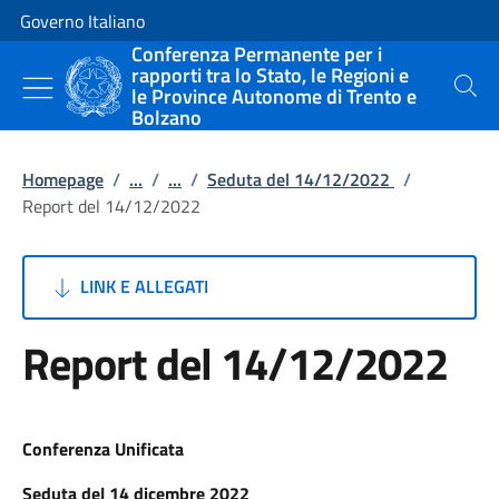
Vai al contenuto
Vai alla navigazione del sito
Governo Italiano
Conferenza Permanente per i
rapporti tra lo Stato, le Regioni e
le Province Autonome di Trento e
Cerca
Bolzano
Homepage
/
...
/
...
/
Seduta del 14/12/2022
/
Report del 14/12/2022
LINK E ALLEGATI
Report del 14/12/2022
Conferenza Unificata
Seduta del 14 dicembre 2022