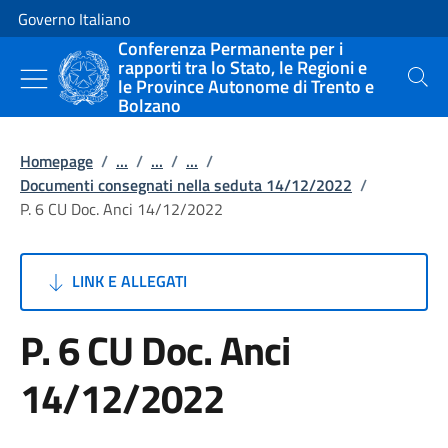
Vai al contenuto
Vai alla navigazione del sito
Governo Italiano
Conferenza Permanente per i
rapporti tra lo Stato, le Regioni e
le Province Autonome di Trento e
Cerca
Bolzano
Homepage
/
...
/
...
/
...
/
Documenti consegnati nella seduta 14/12/2022
/
P. 6 CU Doc. Anci 14/12/2022
LINK E ALLEGATI
P. 6 CU Doc. Anci
14/12/2022