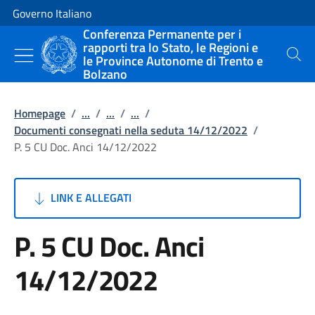
Vai al contenuto
Vai alla navigazione del sito
Governo Italiano
Conferenza Permanente per i
rapporti tra lo Stato, le Regioni e
le Province Autonome di Trento e
Cerca
Bolzano
Homepage
/
...
/
...
/
...
/
Documenti consegnati nella seduta 14/12/2022
/
P. 5 CU Doc. Anci 14/12/2022
LINK E ALLEGATI
P. 5 CU Doc. Anci
14/12/2022