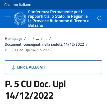
Vai al contenuto
Vai alla navigazione del sito
Governo Italiano
Conferenza Permanente per i
rapporti tra lo Stato, le Regioni e
le Province Autonome di Trento e
Cerca
Bolzano
Homepage
/
...
/
...
/
...
/
Documenti consegnati nella seduta 14/12/2022
/
P. 5 CU Doc. Upi 14/12/2022
LINK E ALLEGATI
P. 5 CU Doc. Upi
14/12/2022