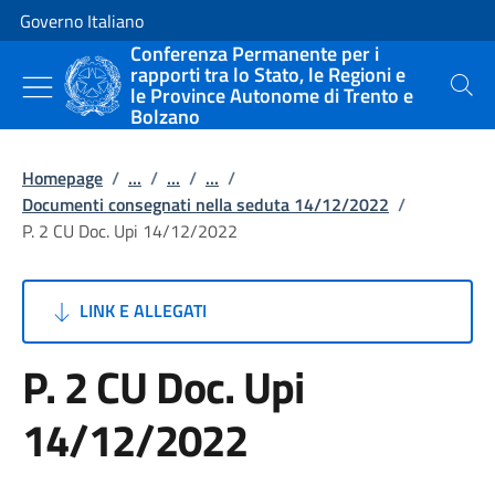
Vai al contenuto
Vai alla navigazione del sito
Governo Italiano
Conferenza Permanente per i
rapporti tra lo Stato, le Regioni e
le Province Autonome di Trento e
Cerca
Bolzano
Homepage
/
...
/
...
/
...
/
Documenti consegnati nella seduta 14/12/2022
/
P. 2 CU Doc. Upi 14/12/2022
LINK E ALLEGATI
P. 2 CU Doc. Upi
14/12/2022