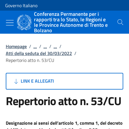
Vai al contenuto
Vai alla navigazione del sito
Governo Italiano
Conferenza Permanente per i
rapporti tra lo Stato, le Regioni e
le Province Autonome di Trento e
Cerca
Bolzano
Homepage
/
...
/
...
/
...
/
Atti della seduta del 30/03/2022
/
Repertorio atto n. 53/CU
LINK E ALLEGATI
Repertorio atto n. 53/CU
Designazione ai sensi dell’articolo 1, comma 1, del decreto