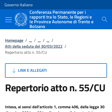
Vai al contenuto
Vai alla navigazione del sito
Governo Italiano
Conferenza Permanente per i
rapporti tra lo Stato, le Regioni e
le Province Autonome di Trento e
Cerca
Bolzano
Homepage
/
...
/
...
/
...
/
Atti della seduta del 30/03/2022
/
Repertorio atto n. 55/CU
LINK E ALLEGATI
Repertorio atto n. 55/CU
Intesa, ai sensi dell’articolo 1, comma 406, della legge 30