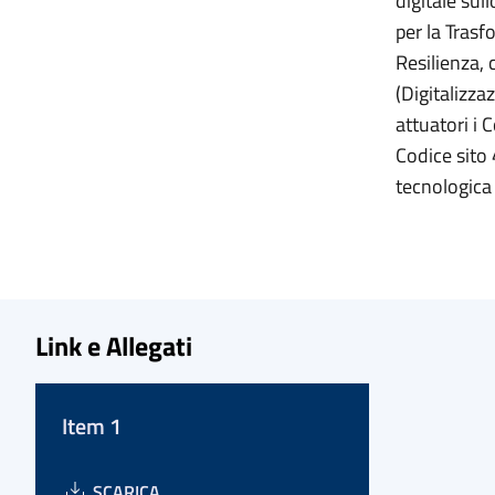
digitale su
per la Trasf
Resilienza, 
(Digitalizza
attuatori 
Codice sito 
tecnologica
Link e Allegati
Item 1
SCARICA