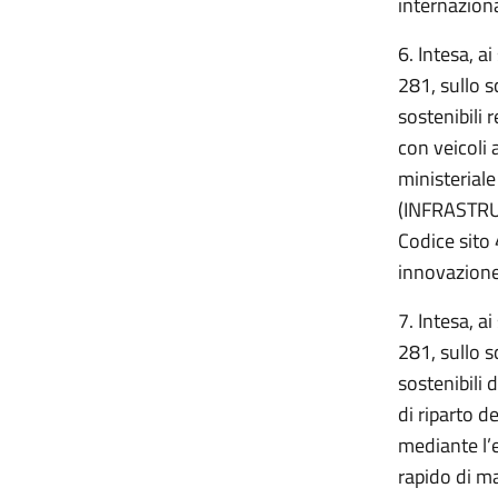
internaziona
6. Intesa, a
281, sullo s
sostenibili 
con veicoli 
ministerial
(INFRASTRU
Codice sito 
innovazione
7. Intesa, a
281, sullo s
sostenibili 
di riparto d
mediante l’
rapido di 