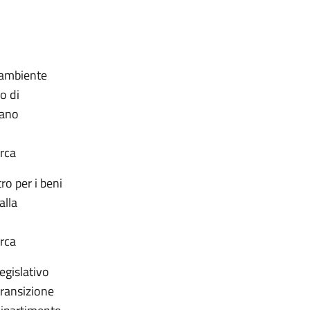
l’ambiente
o di
lano
erca
ro per i beni
alla
erca
legislativo
transizione