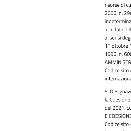
risorse di c
2006, n. 296
indeterminat
alla data de
ai sensi deg
1° ottobre 
1996, n. 60
AMMINISTR
Codice sito 
internaziona
5. Designazi
la Coesione 
del 2021, c
E COESIONE
Codice sito 