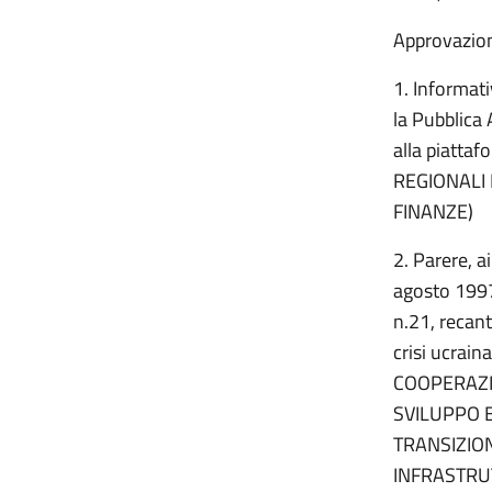
Approvazion
1. Informati
la Pubblica
alla piattaf
REGIONALI
FINANZE)
2. Parere, a
agosto 1997
n.21, recant
crisi ucrai
COOPERAZI
SVILUPPO E
TRANSIZION
INFRASTRUT