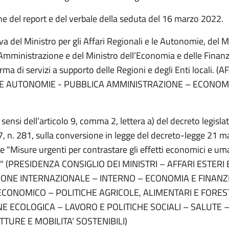
e del report e del verbale della seduta del 16 marzo 2022.
va del Ministro per gli Affari Regionali e le Autonomie, del M
 Amministrazione e del Ministro dell’Economia e delle Finanz
orma di servizi a supporto delle Regioni e degli Enti locali. (A
 E AUTONOMIE - PUBBLICA AMMINISTRAZIONE – ECONOM
i sensi dell’articolo 9, comma 2, lettera a) del decreto legisla
, n. 281, sulla conversione in legge del decreto-legge 21 
e "Misure urgenti per contrastare gli effetti economici e uma
na" (PRESIDENZA CONSIGLIO DEI MINISTRI – AFFARI ESTERI 
ONE INTERNAZIONALE – INTERNO – ECONOMIA E FINANZ
CONOMICO – POLITICHE AGRICOLE, ALIMENTARI E FOREST
E ECOLOGICA – LAVORO E POLITICHE SOCIALI – SALUTE 
TURE E MOBILITA’ SOSTENIBILI)