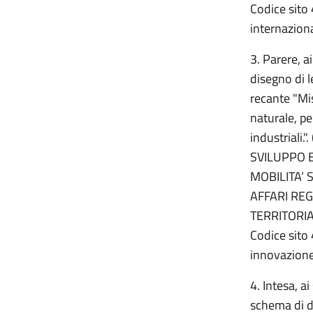
Codice sito 
internaziona
3. Parere, a
disegno di l
recante "Mis
naturale, per
industriali
SVILUPPO 
MOBILITA’ 
AFFARI REG
TERRITORIA
Codice sito 
innovazione
4. Intesa, a
schema di de