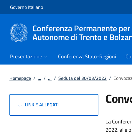
Vai al contenuto
Vai alla navigazione del sito
Governo Italiano
Conferenza Permanente per i r
Autonome di Trento e Bolza
Presentazione
Conferenza Stato-Regioni
Co
Homepage
/
...
/
...
/
Seduta del 30/03/2022
/
Convocaz
Convo
LINK E ALLEGATI
La Conferen
2022, alle o