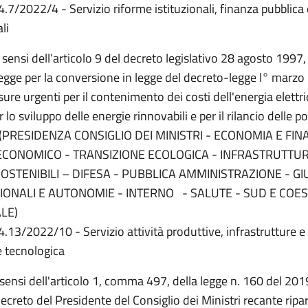
4.7/2022/4 - Servizio riforme istituzionali, finanza pubblica 
li
i sensi dell’articolo 9 del decreto legislativo 28 agosto 1997,
egge per la conversione in legge del decreto-legge l° marzo 
ure urgenti per il contenimento dei costi dell'energia elettri
 lo sviluppo delle energie rinnovabili e per il rilancio delle po
.". (PRESIDENZA CONSIGLIO DEI MINISTRI - ECONOMIA E FIN
ECONOMICO - TRANSIZIONE ECOLOGICA - INFRASTRUTTUR
SOSTENIBILI – DIFESA - PUBBLICA AMMINISTRAZIONE - GIU
IONALI E AUTONOMIE - INTERNO - SALUTE - SUD E COE
LE)
4.13/2022/10 - Servizio attività produttive, infrastrutture e
 tecnologica
i sensi dell'articolo 1, comma 497, della legge n. 160 del 2019
creto del Presidente del Consiglio dei Ministri recante ripar