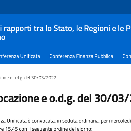
apporti tra lo Stato, le Regioni e le 
no
nferenza Unificata
Conferenza Finanza Pubblica
Con
ione e o.d.g. del 30/03/2022
cazione e o.d.g. del 30/03
za Unificata è convocata, in seduta ordinaria, per mercoled
re 15.45 con il seguente ordine del giorno: