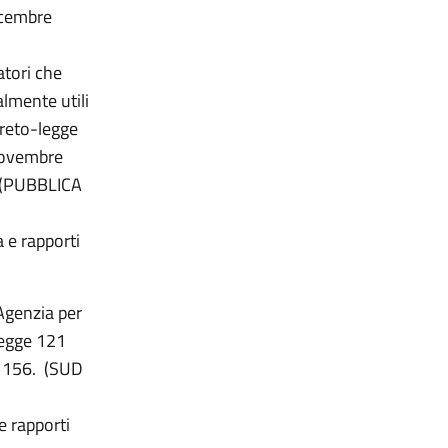
dicembre
atori che
almente utili
creto-legge
 novembre
. (PUBBLICA
a e rapporti
Agenzia per
-legge 121
. 156. (SUD
e rapporti