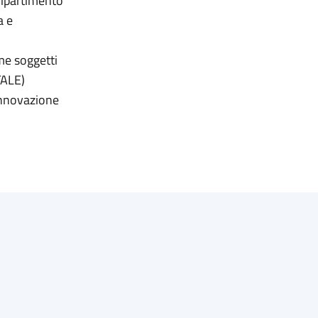
Dipartimento
a e
me soggetti
TALE)
 innovazione