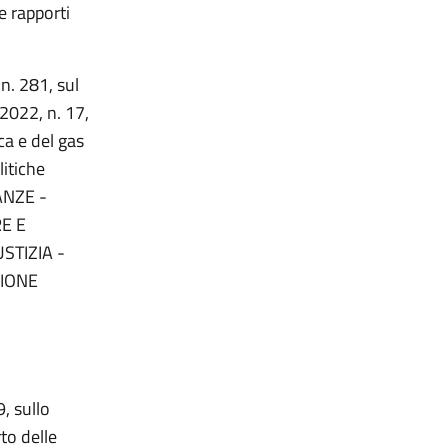
e rapporti
 n. 281, sul
2022, n. 17,
ca e del gas
litiche
ANZE -
E E
STIZIA -
SIONE
, sullo
to delle