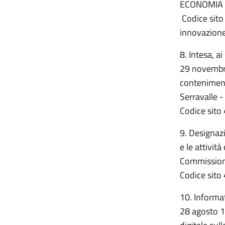
ECON
Codice sito 
innovazione
8. Intesa, a
29 novembre
conteniment
Serravalle 
Codice sito 
9. Designazi
e le attivit
Commissione
Codice sito 
10. Informat
28 agosto 19