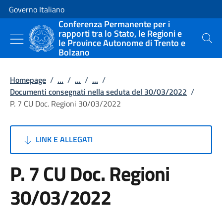
Vai al contenuto
Vai alla navigazione del sito
Governo Italiano
Conferenza Permanente per i
rapporti tra lo Stato, le Regioni e
le Province Autonome di Trento e
Cerca
Bolzano
Homepage
/
...
/
...
/
...
/
Documenti consegnati nella seduta del 30/03/2022
/
P. 7 CU Doc. Regioni 30/03/2022
LINK E ALLEGATI
P. 7 CU Doc. Regioni
30/03/2022