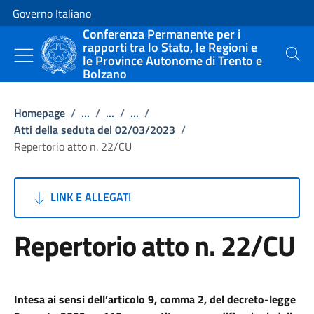
Vai al contenuto
Vai alla navigazione del sito
Governo Italiano
Conferenza Permanente per i
rapporti tra lo Stato, le Regioni e
le Province Autonome di Trento e
Cerca
Bolzano
Homepage
/
...
/
...
/
...
/
Atti della seduta del 02/03/2023
/
Repertorio atto n. 22/CU
LINK E ALLEGATI
Repertorio atto n. 22/CU
Intesa ai sensi dell’articolo 9, comma 2, del decreto-legge