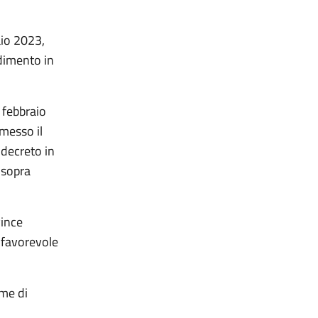
aio 2023,
dimento in
 febbraio
smesso il
 decreto in
 sopra
vince
 favorevole
ome di