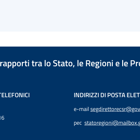
apporti tra lo Stato, le Regioni e le 
TELEFONICI
INDIRIZZI DI POSTA EL
e-mail
segdirettorecsr@gov
16
pec
statoregioni@mailbox.g