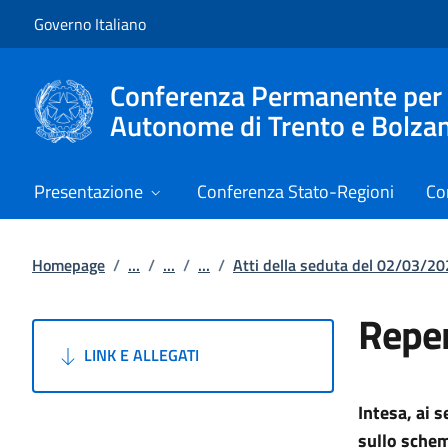
Vai al contenuto
Vai alla navigazione del sito
Governo Italiano
Conferenza Permanente per i r
Autonome di Trento e Bolza
Presentazione
Conferenza Stato-Regioni
Co
Homepage
/
...
/
...
/
...
/
Atti della seduta del 02/03/2
Reper
LINK E ALLEGATI
Intesa, ai 
sullo schem