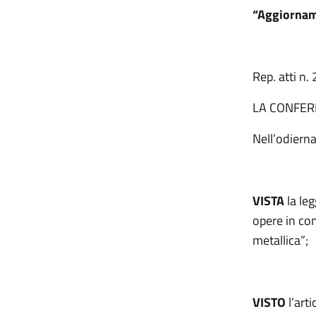
“Aggiorname
Rep. atti n
LA CONFER
Nell’odier
VISTA
la le
opere in co
metallica”;
VISTO
l’art