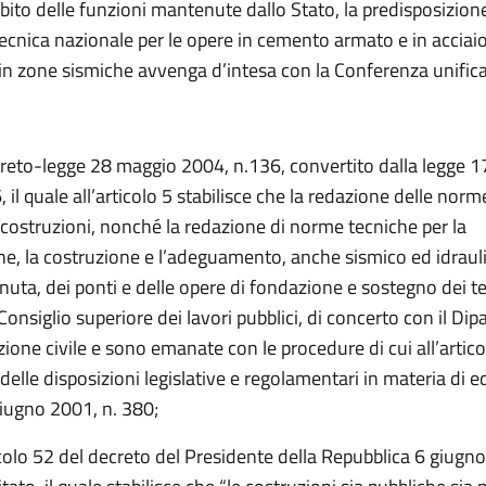
bito delle funzioni mantenute dallo Stato, la predisposizione
cnica nazionale per le opere in cemento armato e in acciaio
 in zone sismiche avvenga d’intesa con la Conferenza unifica
creto-legge 28 maggio 2004, n.136, convertito dalla legge 17
 il quale all’articolo 5 stabilisce che la redazione delle nor
e costruzioni, nonché la redazione di norme tecniche per la
ne, la costruzione e l’adeguamento, anche sismico ed idrauli
enuta, dei ponti e delle opere di fondazione e sostegno dei te
onsiglio superiore dei lavori pubblici, di concerto con il Di
zione civile e sono emanate con le procedure di cui all’artico
delle disposizioni legislative e regolamentari in materia di edi
giugno 2001, n. 380;
icolo 52 del decreto del Presidente della Repubblica 6 giugno