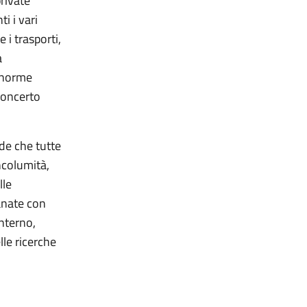
private
i i vari
 i trasporti,
a
e norme
concerto
ede che tutte
ncolumità,
lle
manate con
interno,
lle ricerche