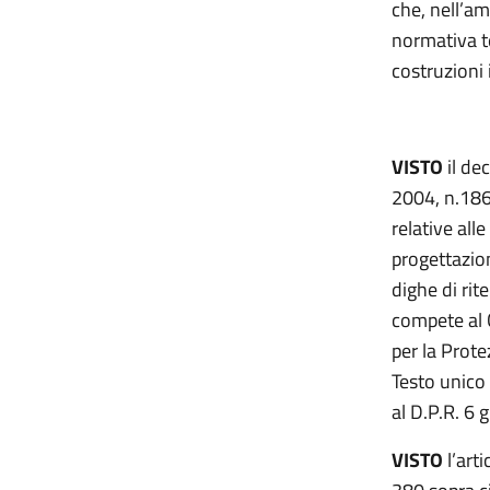
che, nell’am
normativa te
costruzioni
VISTO
il de
2004, n.186,
relative all
progettazio
dighe di rit
compete al C
per la Prote
Testo unico 
al D.P.R. 6 
VISTO
l’art