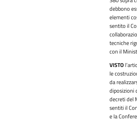
380 sopra ci
debbono ess
elementi cos
sentito il C
collaborazio
tecniche ri
con il Minis
VISTO
l’art
le costruzio
da realizzar
diposizioni 
decreti del 
sentiti il Co
e la Confere