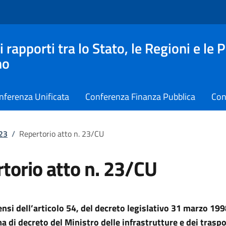
apporti tra lo Stato, le Regioni e le 
no
nferenza Unificata
Conferenza Finanza Pubblica
Con
023
/
Repertorio atto n. 23/CU
torio atto n. 23/CU
sensi dell’articolo 54, del decreto legislativo 31 marzo 199
a di decreto del Ministro delle infrastrutture e dei traspo