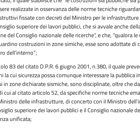
tato, il quale stabilisce che “le costruzioni sia pubbliche sia 
ere realizzate in osservanza delle norme tecniche riguardant
truttivi fissate con decreti del Ministro per le infrastrutture e
onsiglio superiore dei lavori pubblici, che si avvale anche dell
ne del Consiglio nazionale delle ricerche”, e che, “qualora l
guardino costruzioni in zone simiche, esse sono adottate di 
tro dell’interno”;
icolo 83 del citato D.P.R. 6 giugno 2001, n.380, il quale prev
ni la cui sicurezza possa comunque interessare la pubblica i
si in zone dichiarate sismiche, sono disciplinate, oltre che da
di cui al citato articolo 52, da specifiche norme tecniche e
Ministro delle infrastrutture, di concerto con il Ministro dell’
nsiglio superiore dei lavori pubblici e il Consiglio nazionale de
nza unificata;