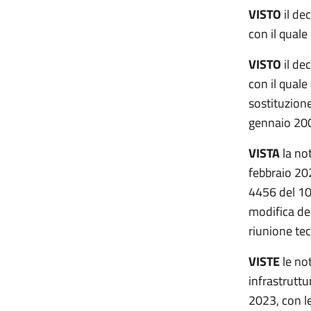
VISTO
il de
con il qual
VISTO
il de
con il quale
sostituzione
gennaio 20
VISTA
la no
febbraio 20
4456 del 10
modifica de
riunione tec
VISTE
le not
infrastruttu
2023, con le