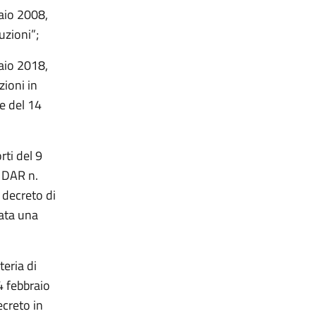
naio 2008,
uzioni”;
naio 2018,
zioni in
le del 14
rti del 9
. DAR n.
 decreto di
ata una
eria di
4 febbraio
ecreto in