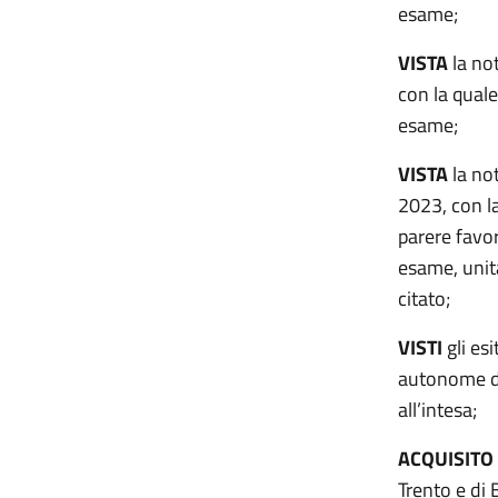
esame;
VISTA
la not
con la qual
esame;
VISTA
la no
2023, con la
parere favor
esame, unit
citato;
VISTI
gli esi
autonome di
all’intesa;
ACQUISITO
Trento e di 