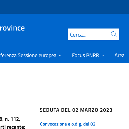
Province
Cerca
ferenza Sessione europea
Focus PNRR
Area r
SEDUTA DEL 02 MARZO 2023
8, n. 112,
Convocazione e o.d.g. del 02
rti recante: