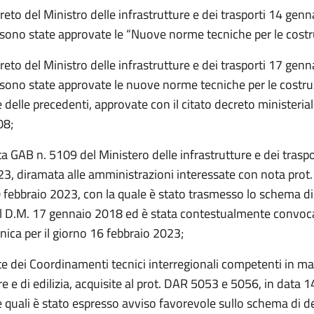
creto del Ministro delle infrastrutture e dei trasporti 14 gen
e sono state approvate le “Nuove norme tecniche per le costr
creto del Ministro delle infrastrutture e dei trasporti 17 gen
 sono state approvate le nuove norme tecniche per le costru
 delle precedenti, approvate con il citato decreto ministeria
08;
ta GAB n. 5109 del Ministero delle infrastrutture e dei traspo
23, diramata alle amministrazioni interessate con nota prot
 febbraio 2023, con la quale è stato trasmesso lo schema di
l D.M. 17 gennaio 2018 ed è stata contestualmente convoc
nica per il giorno 16 febbraio 2023;
e dei Coordinamenti tecnici interregionali competenti in mat
re e di edilizia, acquisite al prot. DAR 5053 e 5056, in data 1
 quali è stato espresso avviso favorevole sullo schema di d