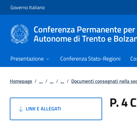
Vai al contenuto
Vai alla navigazione del sito
Governo Italiano
Conferenza Permanente per i r
Autonome di Trento e Bolza
Presentazione
Conferenza Stato-Regioni
Co
Homepage
/
...
/
...
/
...
/
Documenti consegnati nella s
P. 4 
LINK E ALLEGATI