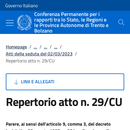
Vai al contenuto
Vai alla navigazione del sito
Governo Italiano
Conferenza Permanente per i
rapporti tra lo Stato, le Regioni e
le Province Autonome di Trento e
Cerca
Bolzano
Homepage
/
...
/
...
/
...
/
Atti della seduta del 02/03/2023
/
Repertorio atto n. 29/CU
LINK E ALLEGATI
Repertorio atto n. 29/CU
Parere, ai sensi dell’articolo 9, comma 3, del decreto