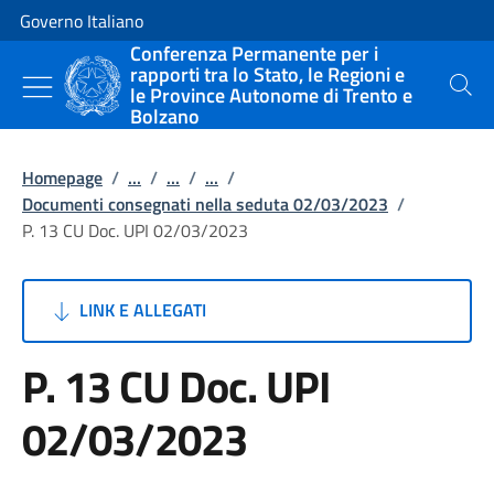
Vai al contenuto
Vai alla navigazione del sito
Governo Italiano
Conferenza Permanente per i
rapporti tra lo Stato, le Regioni e
le Province Autonome di Trento e
Cerca
Bolzano
Homepage
/
...
/
...
/
...
/
Documenti consegnati nella seduta 02/03/2023
/
P. 13 CU Doc. UPI 02/03/2023
LINK E ALLEGATI
P. 13 CU Doc. UPI
02/03/2023