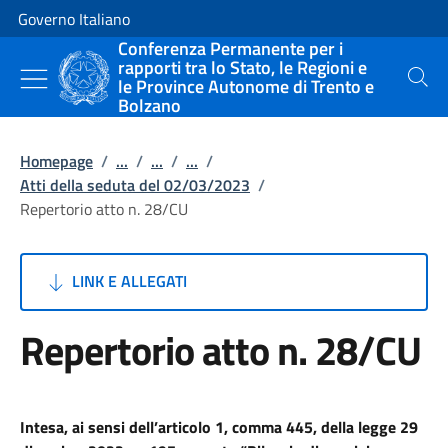
Vai al contenuto
Vai alla navigazione del sito
Governo Italiano
Conferenza Permanente per i
rapporti tra lo Stato, le Regioni e
le Province Autonome di Trento e
Cerca
Bolzano
Homepage
/
...
/
...
/
...
/
Atti della seduta del 02/03/2023
/
Repertorio atto n. 28/CU
LINK E ALLEGATI
Repertorio atto n. 28/CU
Intesa, ai sensi dell’articolo 1, comma 445, della legge 29