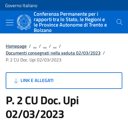
Vai al contenuto
Vai alla navigazione del sito
Governo Italiano
Conferenza Permanente per i
rapporti tra lo Stato, le Regioni e
le Province Autonome di Trento e
Cerca
Bolzano
Homepage
/
...
/
...
/
...
/
Documenti consegnati nella seduta 02/03/2023
/
P. 2 CU Doc. Upi 02/03/2023
LINK E ALLEGATI
P. 2 CU Doc. Upi
02/03/2023