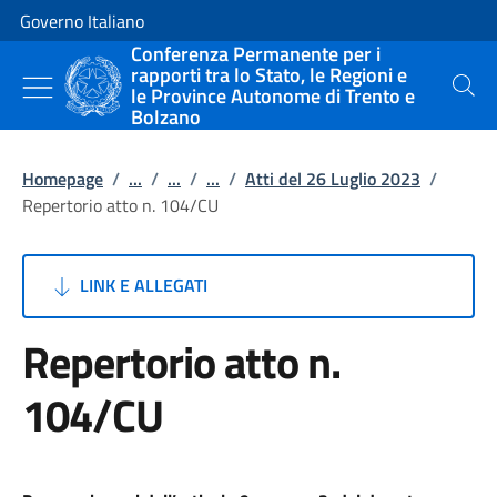
Vai al contenuto
Vai alla navigazione del sito
Governo Italiano
Conferenza Permanente per i
rapporti tra lo Stato, le Regioni e
le Province Autonome di Trento e
Cerca
Bolzano
Homepage
/
...
/
...
/
...
/
Atti del 26 Luglio 2023
/
Repertorio atto n. 104/CU
LINK E ALLEGATI
Repertorio atto n.
104/CU