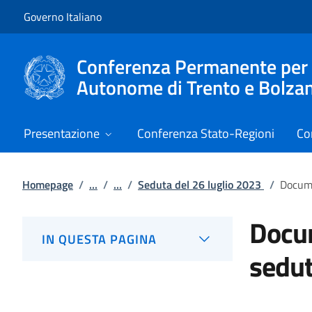
Vai al contenuto
Vai alla navigazione del sito
Governo Italiano
Conferenza Permanente per i r
Autonome di Trento e Bolza
Presentazione
Conferenza Stato-Regioni
Co
Homepage
/
...
/
...
/
Seduta del 26 luglio 2023
/
Docume
Docum
IN QUESTA PAGINA
sedut