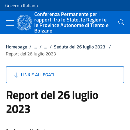
Vai al contenuto
Vai alla navigazione del sito
Governo Italiano
Conferenza Permanente per i
rapporti tra lo Stato, le Regioni e
le Province Autonome di Trento e
Cerca
Bolzano
Homepage
/
...
/
...
/
Seduta del 26 luglio 2023
/
Report del 26 luglio 2023
LINK E ALLEGATI
Report del 26 luglio
2023