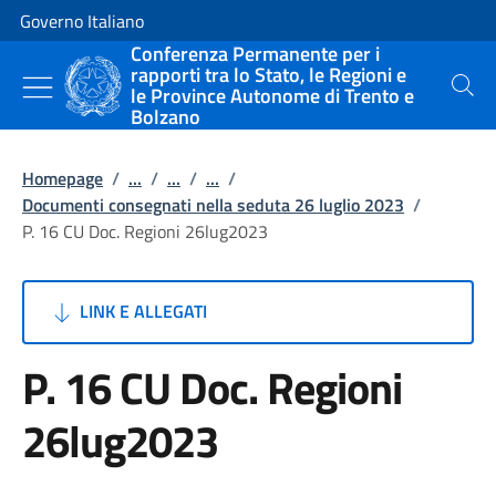
Vai al contenuto
Vai alla navigazione del sito
Governo Italiano
Conferenza Permanente per i
rapporti tra lo Stato, le Regioni e
le Province Autonome di Trento e
Cerca
Bolzano
Homepage
/
...
/
...
/
...
/
Documenti consegnati nella seduta 26 luglio 2023
/
P. 16 CU Doc. Regioni 26lug2023
LINK E ALLEGATI
P. 16 CU Doc. Regioni
26lug2023