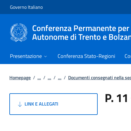
Vai al contenuto
Vai alla navigazione del sito
Governo Italiano
Conferenza Permanente per i r
Autonome di Trento e Bolza
Presentazione
Conferenza Stato-Regioni
Co
Homepage
/
...
/
...
/
...
/
Documenti consegnati nella se
P. 11
LINK E ALLEGATI