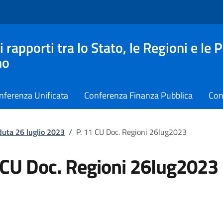
apporti tra lo Stato, le Regioni e le 
no
nferenza Unificata
Conferenza Finanza Pubblica
Con
duta 26 luglio 2023
/
P. 11 CU Doc. Regioni 26lug2023
 CU Doc. Regioni 26lug2023