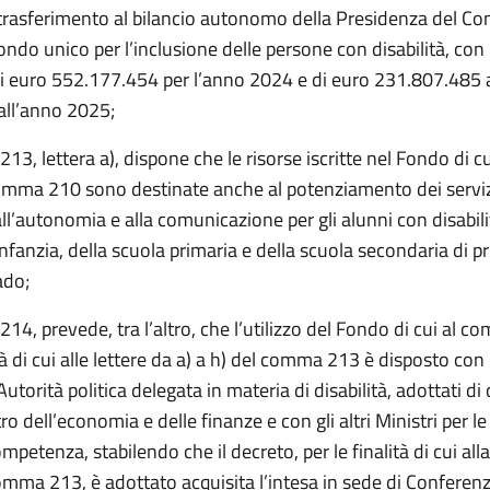
trasferimento al bilancio autonomo della Presidenza del Con
 Fondo unico per l’inclusione delle persone con disabilità, con
i euro 552.177.454 per l’anno 2024 e di euro 231.807.485 
all’anno 2025;
13, lettera a), dispone che le risorse iscritte nel Fondo di cu
mma 210 sono destinate anche al potenziamento dei serviz
ll’autonomia e alla comunicazione per gli alunni con disabili
infanzia, della scuola primaria e della scuola secondaria di p
ado;
14, prevede, tra l’altro, che l’utilizzo del Fondo di cui al 
ità di cui alle lettere da a) a h) del comma 213 è disposto con
’Autorità politica delegata in materia di disabilità, adottati d
ro dell’economia e delle finanze e con gli altri Ministri per le 
mpetenza, stabilendo che il decreto, per le finalità di cui alla
omma 213, è adottato acquisita l’intesa in sede di Conferenz