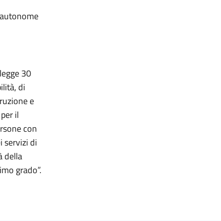
ce autonome
 legge 30
lità, di
truzione e
per il
ersone con
 servizi di
à della
rimo grado”.