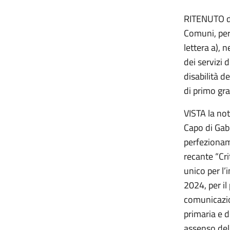
RITENUTO di
Comuni, per 
lettera a), 
dei servizi 
disabilità d
di primo gr
VISTA la not
Capo di Gabi
perfezionam
recante “Cri
unico per l’
2024, per il
comunicazion
primaria e 
assenso del 