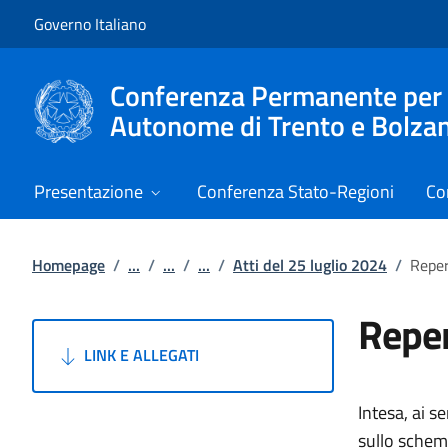
Vai al contenuto
Vai alla navigazione del sito
Governo Italiano
Conferenza Permanente per i r
Autonome di Trento e Bolza
Presentazione
Conferenza Stato-Regioni
Co
Homepage
/
...
/
...
/
...
/
Atti del 25 luglio 2024
/
Reper
Reper
LINK E ALLEGATI
Intesa, ai s
sullo schema