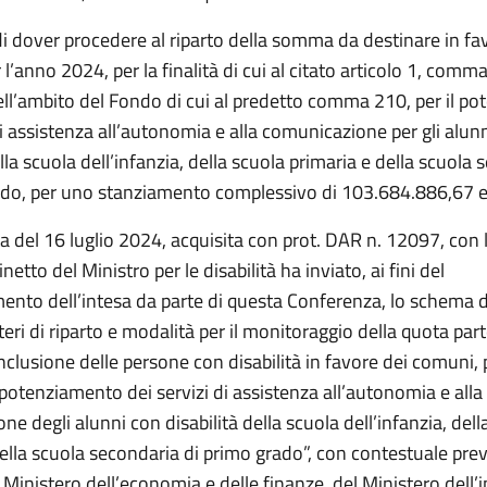
 dover procedere al riparto della somma da destinare in fa
l’anno 2024, per la finalità di cui al citato articolo 1, comm
nell’ambito del Fondo di cui al predetto comma 210, per il p
di assistenza all’autonomia e alla comunicazione per gli alun
ella scuola dell’infanzia, della scuola primaria e della scuola
ado, per uno stanziamento complessivo di 103.684.886,67 e
a del 16 luglio 2024, acquisita con prot. DAR n. 12097, con l
netto del Ministro per le disabilità ha inviato, ai fini del
ento dell’intesa da parte di questa Conferenza, lo schema d
teri di riparto e modalità per il monitoraggio della quota pa
inclusione delle persone con disabilità in favore dei comuni, 
 potenziamento dei servizi di assistenza all’autonomia e alla
e degli alunni con disabilità della scuola dell’infanzia, dell
della scuola secondaria di primo grado”, con contestuale pre
Ministero dell’economia e delle finanze, del Ministero dell’i