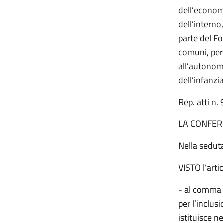
dell’economi
dell’interno
parte del Fo
comuni, per 
all’autonomi
dell’infanzi
Rep. atti n.
LA CONFER
Nella seduta
VISTO l’arti
- al comma 2
per l’inclus
istituisce n