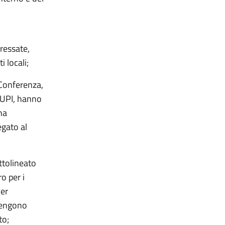
ressate,
 locali;
 Conferenza,
’UPI, hanno
ha
gato al
ottolineato
o per i
ler
vengono
to;