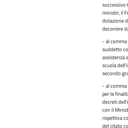
successivo 
ministri, il
dotazione d
decorrere d
- al comma 2
suddetto co
assistenza a
scuola dell’
secondo gr
- al comma 2
per le final
decreti dell
con il Minist
rispettiva co
del citato c