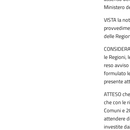
Ministero de
VISTA la no
provvedimen
delle Region
CONSIDERATO
le Regioni,
reso avviso 
formulato l
presente att
ATTESO che i
che con le r
Comuni e 20,
attendere d
investite da