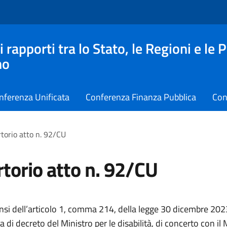
apporti tra lo Stato, le Regioni e le 
no
nferenza Unificata
Conferenza Finanza Pubblica
Con
torio atto n. 92/CU
torio atto n. 92/CU
ensi dell’articolo 1, comma 214, della legge 30 dicembre 202
 di decreto del Ministro per le disabilità, di concerto con il 