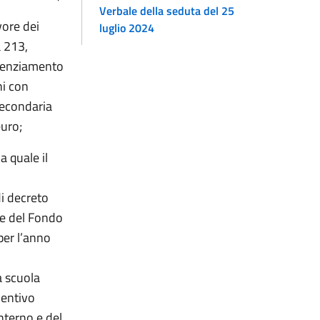
Verbale della seduta del 25
vore dei
luglio 2024
a 213,
otenziamento
ni con
 secondaria
uro;
a quale il
i decreto
rte del Fondo
per l’anno
a scuola
ventivo
nterno e del