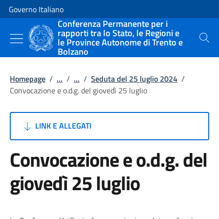
Vai al contenuto
Vai alla navigazione del sito
Governo Italiano
Conferenza Permanente per i
rapporti tra lo Stato, le Regioni e
le Province Autonome di Trento e
Cerca
Bolzano
Homepage
/
...
/
...
/
Seduta del 25 luglio 2024
/
Convocazione e o.d.g. del giovedì 25 luglio
LINK E ALLEGATI
Convocazione e o.d.g. del
giovedì 25 luglio