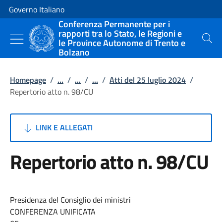
Vai al contenuto
Vai alla navigazione del sito
Governo Italiano
Conferenza Permanente per i
rapporti tra lo Stato, le Regioni e
le Province Autonome di Trento e
Cerca
Bolzano
Homepage
/
...
/
...
/
...
/
Atti del 25 luglio 2024
/
Repertorio atto n. 98/CU
LINK E ALLEGATI
Repertorio atto n. 98/CU
Presidenza del Consiglio dei ministri
CONFERENZA UNIFICATA