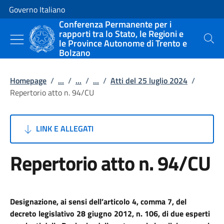
Vai al contenuto
Vai alla navigazione del sito
Governo Italiano
Conferenza Permanente per i
rapporti tra lo Stato, le Regioni e
le Province Autonome di Trento e
Cerca
Bolzano
Homepage
/
...
/
...
/
...
/
Atti del 25 luglio 2024
/
Repertorio atto n. 94/CU
LINK E ALLEGATI
Repertorio atto n. 94/CU
Designazione, ai sensi dell’articolo 4, comma 7, del
decreto legislativo 28 giugno 2012, n. 106, di due esperti