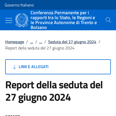
Vai al contenuto
Vai alla navigazione del sito
Governo Italiano
Conferenza Permanente per i
rapporti tra lo Stato, le Regioni e
le Province Autonome di Trento e
Cerca
Bolzano
Homepage
/
...
/
...
/
Seduta del 27 giugno 2024
/
Report della seduta del 27 giugno 2024
LINK E ALLEGATI
Report della seduta del
27 giugno 2024