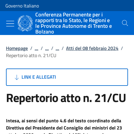
Vai al contenuto
Vai alla navigazione del sito
Governo Italiano
Conferenza Permanente per i
rapporti tra lo Stato, le Regioni e
le Province Autonome di Trento e
Cerca
Bolzano
Homepage
/
...
/
...
/
...
/
Atti del 08 febbraio 2024
/
Repertorio atto n. 21/CU
LINK E ALLEGATI
Repertorio atto n. 21/CU
Intesa
,
ai sensi del
punto 4.6 del testo coordinato della
Direttiva del Presidente del Consiglio dei ministri del 23