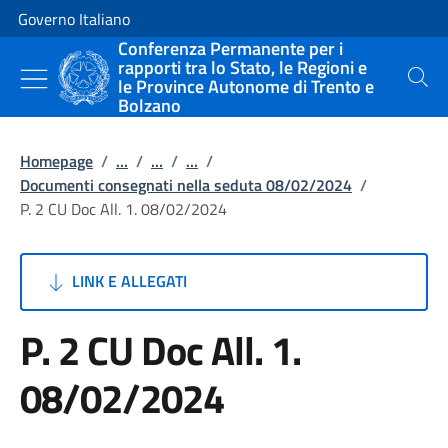
Vai al contenuto
Vai alla navigazione del sito
Governo Italiano
Conferenza Permanente per i
rapporti tra lo Stato, le Regioni e
le Province Autonome di Trento e
Cerca
Bolzano
Homepage
/
...
/
...
/
...
/
Documenti consegnati nella seduta 08/02/2024
/
P. 2 CU Doc All. 1. 08/02/2024
LINK E ALLEGATI
P. 2 CU Doc All. 1.
08/02/2024