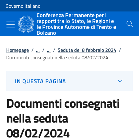
Vai al contenuto
Vai alla navigazione del sito
Governo Italiano
Conferenza Permanente per i
rapporti tra lo Stato, le Regioni e
le Province Autonome di Trento e
Cerca
Bolzano
Homepage
/
...
/
...
/
Seduta del 8 febbraio 2024
/
Documenti consegnati nella seduta 08/02/2024
IN QUESTA PAGINA
Documenti consegnati
nella seduta
08/02/2024