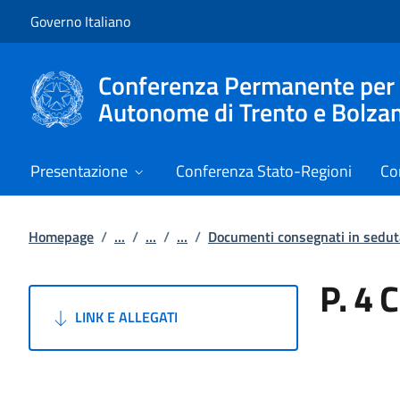
Vai al contenuto
Vai alla navigazione del sito
Governo Italiano
Conferenza Permanente per i r
Autonome di Trento e Bolza
Presentazione
Conferenza Stato-Regioni
Co
Homepage
/
...
/
...
/
...
/
Documenti consegnati in sedut
P. 4 
LINK E ALLEGATI