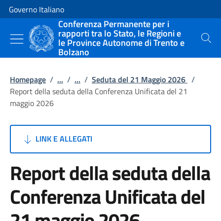
Vai al contenuto
Vai alla navigazione del sito
Governo Italiano
Conferenza Permanente per i
rapporti tra lo Stato, le Regioni e
le Province Autonome di Trento e
Cerca
Bolzano
Homepage
/
...
/
...
/
Seduta del 21 Maggio 2026
/
Report della seduta della Conferenza Unificata del 21
maggio 2026
LINK E ALLEGATI
Report della seduta della
Conferenza Unificata del
21 maggio 2026