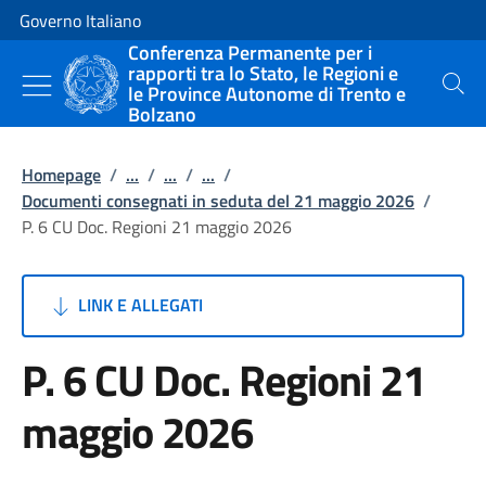
Vai al contenuto
Vai alla navigazione del sito
Governo Italiano
Conferenza Permanente per i
rapporti tra lo Stato, le Regioni e
le Province Autonome di Trento e
Cerca
Bolzano
Homepage
/
...
/
...
/
...
/
Documenti consegnati in seduta del 21 maggio 2026
/
P. 6 CU Doc. Regioni 21 maggio 2026
LINK E ALLEGATI
P. 6 CU Doc. Regioni 21
maggio 2026